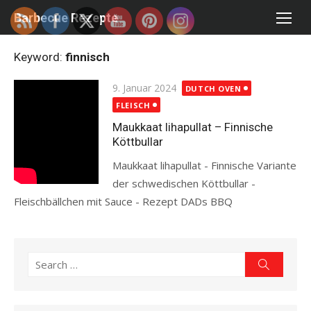
Skip
Barbecue Rezepte
to
content
Keyword:
finnisch
Posted
9. Januar 2024
DUTCH OVEN
on
FLEISCH
Maukkaat Iihapullat – Finnische
Köttbullar
Maukkaat lihapullat - Finnische Variante
der schwedischen Köttbullar -
Fleischbällchen mit Sauce - Rezept DADs BBQ
Read more
Search
Search
for: