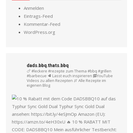
Anmelden
Eintrags-Feed
Kommentar-Feed
WordPress.org
dads.bbq.thats.bbq
🍗 #leckere #rezepte zum Thema #bbq #grillen
#barbecue
🥩 Lasst euch inspirieren
🥓YouTube
Videos zu allen Rezepten
🍖 Alle Rezepte im
eigenen Blog