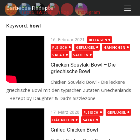
Skip
Barbecue Rezepte
to
content
Keyword:
bowl
Posted
16. Februar 2021
BEILAGEN
on
FLEISCH
GEFLÜGEL
HÄHNCHEN
SALAT
SAUCEN
Chicken Souvlaki Bowl – Die
griechische Bowl
Chicken Souvlaki Bowl - Die leckere
griechische Bowl mit den typischen Zutaten Griechenlands
- Rezept by Daughter & Dad's Sizzlezone
Read more
Posted
17. März 2020
FLEISCH
GEFLÜGEL
on
HÄHNCHEN
SALAT
Grilled Chicken Bowl