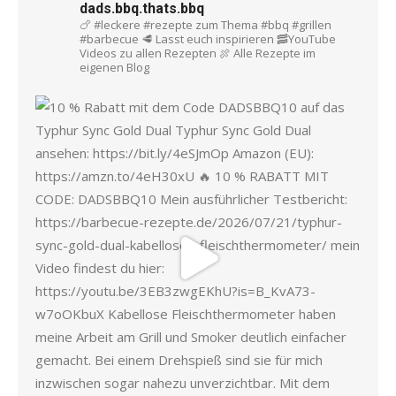
dads.bbq.thats.bbq
🍗 #leckere #rezepte zum Thema #bbq #grillen
#barbecue
🥩 Lasst euch inspirieren
🥓YouTube
Videos zu allen Rezepten
🍖 Alle Rezepte im
eigenen Blog