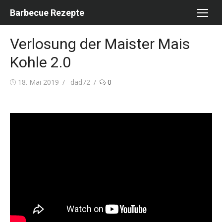
Skip
Barbecue Rezepte
to
content
Verlosung der Maister Mais
Kohle 2.0
Posted
Author
18. Mai 2019
dad72
0
on