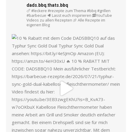
dads.bbq.thats.bbq
🍗 #leckere #rezepte zum Thema #bbq #grillen
#barbecue
🥩 Lasst euch inspirieren
🥓YouTube
Videos zu allen Rezepten
🍖 Alle Rezepte im
eigenen Blog