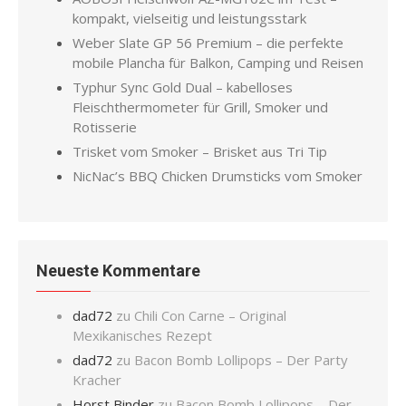
kompakt, vielseitig und leistungsstark
Weber Slate GP 56 Premium – die perfekte
mobile Plancha für Balkon, Camping und Reisen
Typhur Sync Gold Dual – kabelloses
Fleischthermometer für Grill, Smoker und
Rotisserie
Trisket vom Smoker – Brisket aus Tri Tip
NicNac’s BBQ Chicken Drumsticks vom Smoker
Neueste Kommentare
dad72
zu
Chili Con Carne – Original
Mexikanisches Rezept
dad72
zu
Bacon Bomb Lollipops – Der Party
Kracher
Horst Binder
zu
Bacon Bomb Lollipops – Der