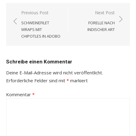
Beitragsnavigation
Previous Post
Next Post
SCHWEINEFILET
FORELLE NACH
WRAPS MIT
INDISCHER ART
CHIPOTLES IN ADOBO
Schreibe einen Kommentar
Deine E-Mail-Adresse wird nicht veröffentlicht.
Erforderliche Felder sind mit
*
markiert
Kommentar
*