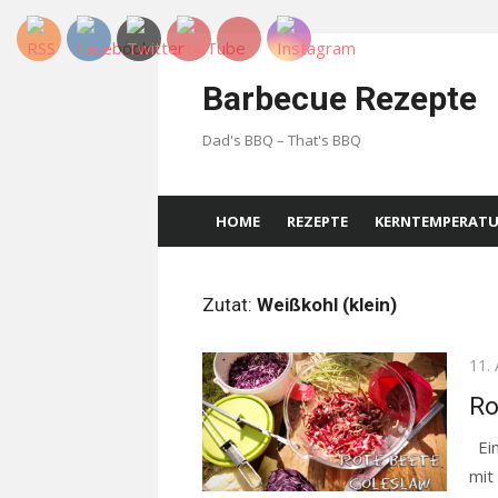
Skip
to
Barbecue Rezepte
content
Dad's BBQ – That's BBQ
HOME
REZEPTE
KERNTEMPERAT
Zutat:
Weißkohl (klein)
Pos
11. 
on
Ro
Ein
mit