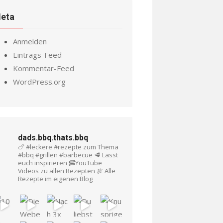
eta
Anmelden
Eintrags-Feed
Kommentar-Feed
WordPress.org
dads.bbq.thats.bbq
🍗 #leckere #rezepte zum Thema
#bbq #grillen #barbecue
🥩 Lasst
euch inspirieren
🥓YouTube
Videos zu allen Rezepten
🍖 Alle
Rezepte im eigenen Blog