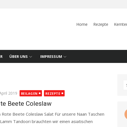
Home
Rezepte
Kernte
UR
ÜBER UNS
IMPRESSUM
S
fo
ted
April 2019
BEILAGEN
REZEPTE
te Beete Coleslaw
 Rote Beete Coleslaw Salat Für unsere Naan Taschen
 Lamm Tandoori brauchten wir einen asiatischen