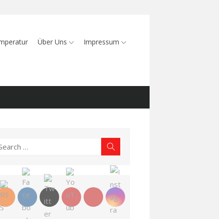
mperatur
Über Uns
Impressum
earch
Search
r: