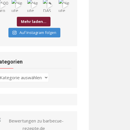
Mehr laden…
Auf Instagram folgen
ategorien
ategorien