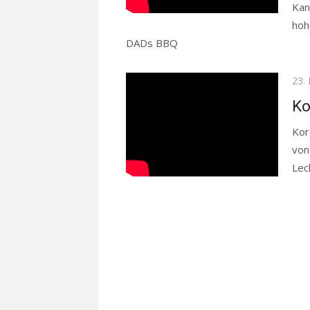
Kan
hoh
DADs BBQ
Read more
Pos
23.
on
Ko
Kor
von
Lec