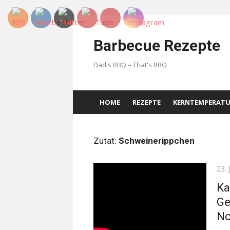
Skip
to
Barbecue Rezepte
content
Dad's BBQ – That's BBQ
HOME
REZEPTE
KERNTEMPERAT
Zutat:
Schweinerippchen
Pos
23. 
on
Ka
Ge
No