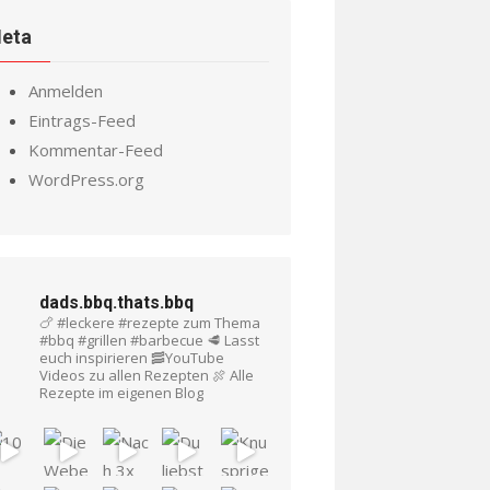
eta
Anmelden
Eintrags-Feed
Kommentar-Feed
WordPress.org
dads.bbq.thats.bbq
🍗 #leckere #rezepte zum Thema
#bbq #grillen #barbecue
🥩 Lasst
euch inspirieren
🥓YouTube
Videos zu allen Rezepten
🍖 Alle
Rezepte im eigenen Blog