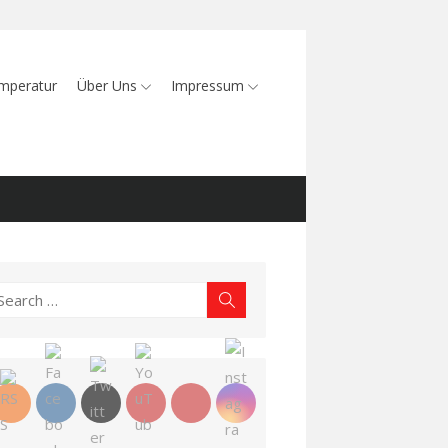
mperatur
Über Uns
Impressum
earch
Search
r: