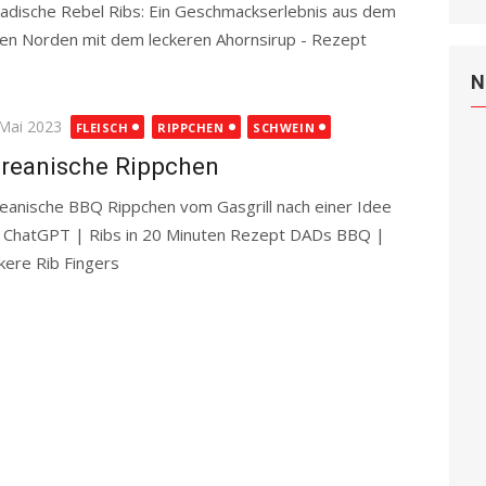
adische Rebel Ribs: Ein Geschmackserlebnis aus dem
en Norden mit dem leckeren Ahornsirup - Rezept
N
ted
 Mai 2023
FLEISCH
RIPPCHEN
SCHWEIN
reanische Rippchen
eanische BBQ Rippchen vom Gasgrill nach einer Idee
 ChatGPT | Ribs in 20 Minuten Rezept DADs BBQ |
kere Rib Fingers
Read more