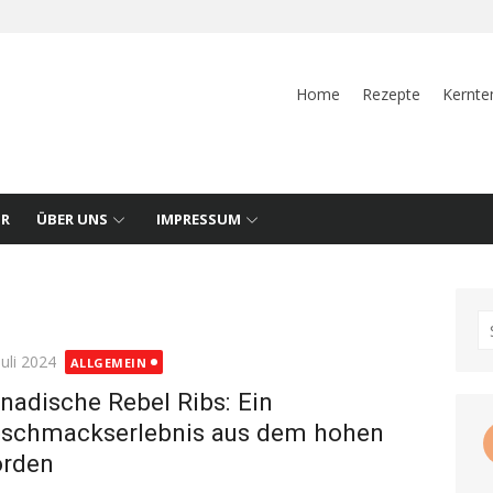
Home
Rezepte
Kernte
UR
ÜBER UNS
IMPRESSUM
S
fo
ted
Juli 2024
ALLGEMEIN
nadische Rebel Ribs: Ein
schmackserlebnis aus dem hohen
rden