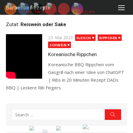
Skip
Barbecue Rezepte
to
content
Zutat:
Reiswein oder Sake
Posted
23. Mai 2023
FLEISCH
RIPPCHEN
on
SCHWEIN
Koreanische Rippchen
Koreanische BBQ Rippchen vom
Gasgrill nach einer Idee von ChatGPT
| Ribs in 20 Minuten Rezept DADs
BBQ | Leckere Rib Fingers
Read more
Search
Search
for: