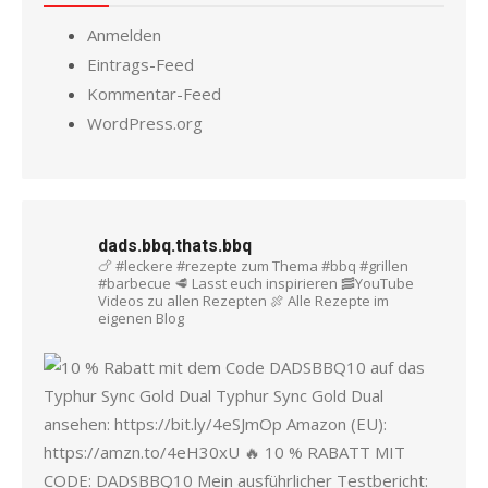
Anmelden
Eintrags-Feed
Kommentar-Feed
WordPress.org
dads.bbq.thats.bbq
🍗 #leckere #rezepte zum Thema #bbq #grillen
#barbecue
🥩 Lasst euch inspirieren
🥓YouTube
Videos zu allen Rezepten
🍖 Alle Rezepte im
eigenen Blog