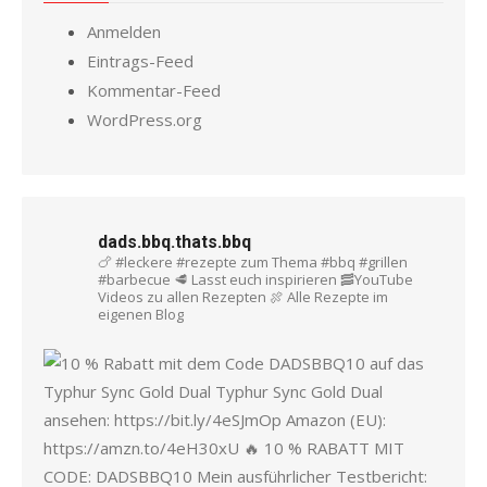
Anmelden
Eintrags-Feed
Kommentar-Feed
WordPress.org
dads.bbq.thats.bbq
🍗 #leckere #rezepte zum Thema #bbq #grillen
#barbecue
🥩 Lasst euch inspirieren
🥓YouTube
Videos zu allen Rezepten
🍖 Alle Rezepte im
eigenen Blog