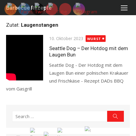
Skip
Barbecue Rezepte
to
content
Zutat:
Laugenstangen
Posted
10. Oktober 2023
WURST
on
Seattle Dog – Der Hotdog mit dem
Laugen Bun
Seattle Dog - Der Hotdog mit dem
Laugen Bun einer polnischen Krakauer
und Frischkäse - Rezept DADs BBQ
vom Gasgrill
Read more
Search
Search
for: