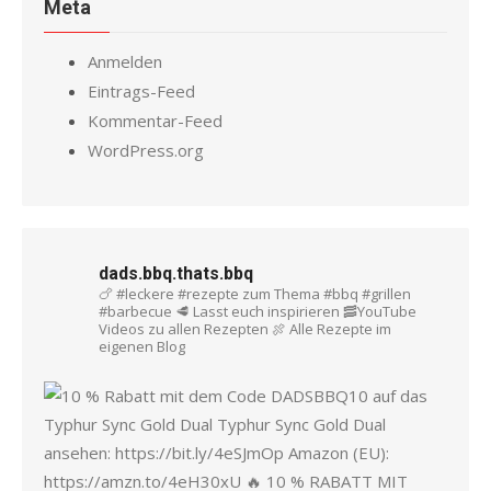
Meta
Anmelden
Eintrags-Feed
Kommentar-Feed
WordPress.org
dads.bbq.thats.bbq
🍗 #leckere #rezepte zum Thema #bbq #grillen
#barbecue
🥩 Lasst euch inspirieren
🥓YouTube
Videos zu allen Rezepten
🍖 Alle Rezepte im
eigenen Blog