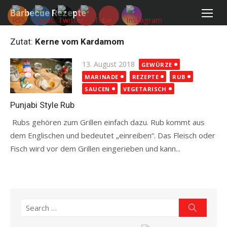
Skip
Barbecue Rezepte
to
content
Zutat:
Kerne vom Kardamom
Posted
13. August 2018
GEWÜRZE
on
MARINADE
REZEPTE
RUB
SAUCEN
VEGETARISCH
Punjabi Style Rub
Rubs gehören zum Grillen einfach dazu. Rub kommt aus
dem Englischen und bedeutet „einreiben“. Das Fleisch oder
Fisch wird vor dem Grillen eingerieben und kann...
Read more
Search
Search
for: