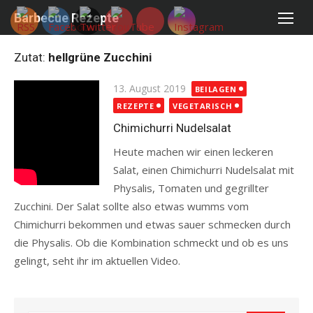
Skip
Barbecue Rezepte
to
content
Zutat:
hellgrüne Zucchini
Posted
13. August 2019
BEILAGEN
on
REZEPTE
VEGETARISCH
Chimichurri Nudelsalat
Heute machen wir einen leckeren
Salat, einen Chimichurri Nudelsalat mit
Physalis, Tomaten und gegrillter
Zucchini. Der Salat sollte also etwas wumms vom
Chimichurri bekommen und etwas sauer schmecken durch
die Physalis. Ob die Kombination schmeckt und ob es uns
gelingt, seht ihr im aktuellen Video.
Read more