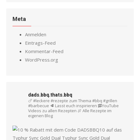
Meta
Anmelden
Eintrags-Feed
Kommentar-Feed
WordPress.org
dads.bbq.thats.bbq
🍗 #leckere #rezepte zum Thema #bbq #grillen
#barbecue
🥩 Lasst euch inspirieren
🥓YouTube
Videos zu allen Rezepten
🍖 Alle Rezepte im
eigenen Blog