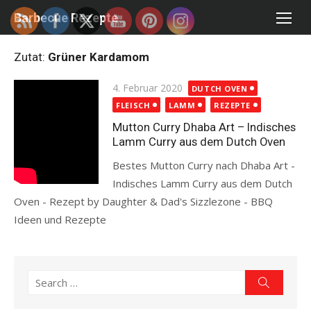
Skip
Barbecue Rezepte
to
content
Zutat:
Grüner Kardamom
Posted
4. Februar 2020
DUTCH OVEN
on
FLEISCH
LAMM
REZEPTE
Mutton Curry Dhaba Art – Indisches
Lamm Curry aus dem Dutch Oven
Bestes Mutton Curry nach Dhaba Art -
Indisches Lamm Curry aus dem Dutch
Oven - Rezept by Daughter & Dad's Sizzlezone - BBQ
Ideen und Rezepte
Read more
Search
Search
for: