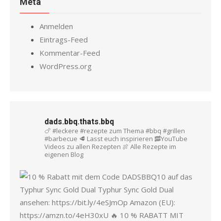
Meta
Anmelden
Eintrags-Feed
Kommentar-Feed
WordPress.org
dads.bbq.thats.bbq
🍗 #leckere #rezepte zum Thema #bbq #grillen
#barbecue
🥩 Lasst euch inspirieren
🥓YouTube
Videos zu allen Rezepten
🍖 Alle Rezepte im
eigenen Blog