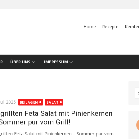
Home
Rezepte
Kernte
UR
ÜBER UNS
IMPRESSUM
S
fo
ted
Juli 2025
BEILAGEN
SALAT
grillten Feta Salat mit Pinienkernen
Sommer pur vom Grill!
rillten Feta Salat mit Pinienkernen – Sommer pur vom