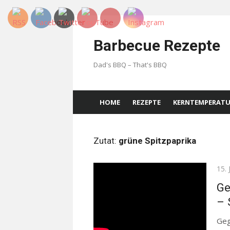
Skip
to
Barbecue Rezepte
content
Dad's BBQ – That's BBQ
HOME
REZEPTE
KERNTEMPERAT
Zutat:
grüne Spitzpaprika
Pos
15. 
on
Ge
– 
Geg