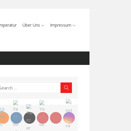
mperatur
Über Uns
Impressum
earch
Search
r: