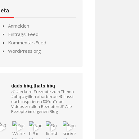
eta
Anmelden
Eintrags-Feed
Kommentar-Feed
WordPress.org
dads.bbq.thats.bbq
🍗 #leckere #rezepte zum Thema
#bbq #grillen #barbecue
🥩 Lasst
euch inspirieren
🥓YouTube
Videos zu allen Rezepten
🍖 Alle
Rezepte im eigenen Blog