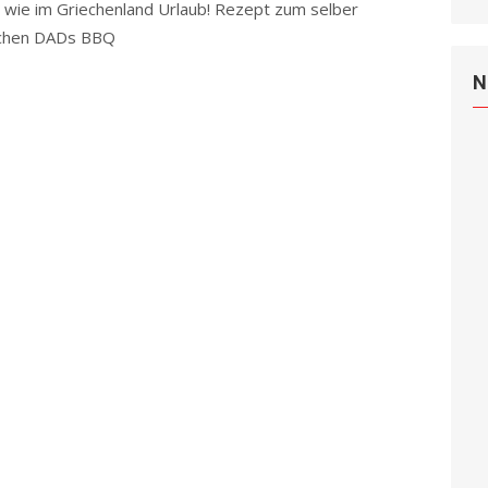
ll wie im Griechenland Urlaub! Rezept zum selber
chen DADs BBQ
Read more
N