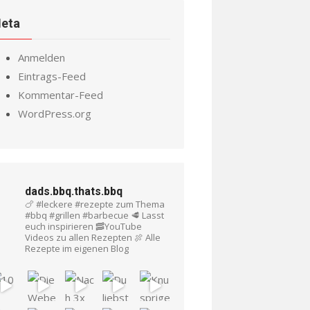
eta
Anmelden
Eintrags-Feed
Kommentar-Feed
WordPress.org
dads.bbq.thats.bbq
🍗 #leckere #rezepte zum Thema
#bbq #grillen #barbecue
🥩 Lasst
euch inspirieren
🥓YouTube
Videos zu allen Rezepten
🍖 Alle
Rezepte im eigenen Blog