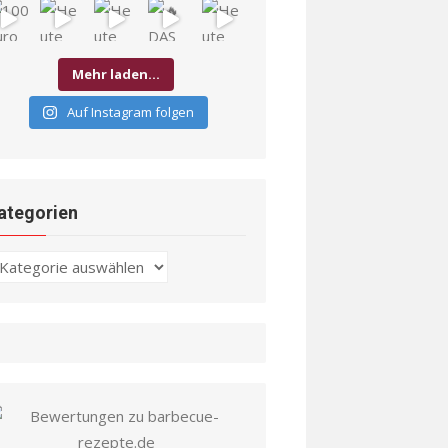
Mehr laden…
Auf Instagram folgen
ategorien
ategorien