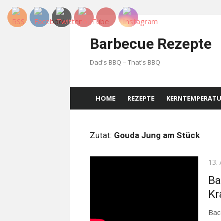
Skip
to
Barbecue Rezepte
content
Dad's BBQ – That's BBQ
HOME
REZEPTE
KERNTEMPERAT
Zutat:
Gouda Jung am Stück
Pos
13.
on
Ba
Kr
Bac