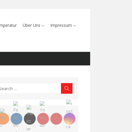
mperatur
Über Uns
Impressum
earch
Search
r: