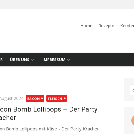
Home
Rezepte
Kernte
UR
ÜBER UNS
IMPRESSUM
S
fo
ted
 August 2024
BACON
FLEISCH
con Bomb Lollipops – Der Party
acher
on Bomb Lollipops mit Käse - Der Party Kracher