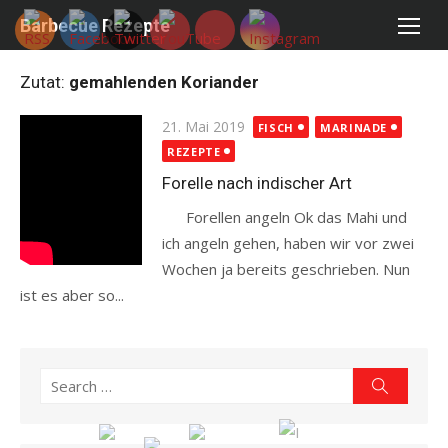
Skip
Barbecue Rezepte
to
content
Zutat:
gemahlenden Koriander
Posted
21. Mai 2019
FISCH
MARINADE
on
REZEPTE
Forelle nach indischer Art
Forellen angeln Ok das Mahi und
ich angeln gehen, haben wir vor zwei
Wochen ja bereits geschrieben. Nun
ist es aber so...
Read more
Search
Search
for: