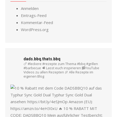
Anmelden
Eintrags-Feed
Kommentar-Feed
WordPress.org
dads.bbq.thats.bbq
🍗 #leckere #rezepte zum Thema #bbq #grillen
#barbecue
🥩 Lasst euch inspirieren
🥓YouTube
Videos zu allen Rezepten
🍖 Alle Rezepte im
eigenen Blog