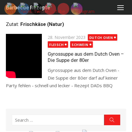
Skip
Barbecue Rezepte
to
content
Zutat:
Frischkäse (Natur)
Posted
28. November 2023
DUTCH OVEN
on
FLEISCH
SCHWEIN
Gyrossuppe aus dem Dutch Oven –
Die Suppe der 80er
Gyrossuppe aus dem Dutch Oven -
Die Suppe der 80er darf auf keiner
Party fehlen - schnell und lecker - Rezept DADs BBQ
Read more
Search
Search
for: