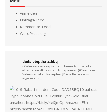
Meta
Anmelden
Eintrags-Feed
Kommentar-Feed
WordPress.org
dads.bbq.thats.bbq
🍗 #leckere #rezepte zum Thema #bbq #grillen
#barbecue
🥩 Lasst euch inspirieren
🥓YouTube
Videos zu allen Rezepten
🍖 Alle Rezepte im
eigenen Blog