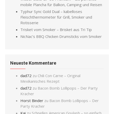
mobile Plancha für Balkon, Camping und Reisen
Typhur Sync Gold Dual – kabelloses
Fleischthermometer für Grill, Smoker und
Rotisserie
Trisket vom Smoker – Brisket aus Tri Tip
NicNac’s BBQ Chicken Drumsticks vom Smoker
Neueste Kommentare
dad72
zu
Chili Con Carne – Original
Mexikanisches Rezept
dad72
zu
Bacon Bomb Lollipops – Der Party
Kracher
Horst Binder
zu
Bacon Bomb Lollipops – Der
Party Kracher
Kai
zu
Schnelles American Goulash – so einfach