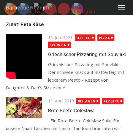
Skip
Barbecue Rezepte
to
content
Zutat:
Feta Käse
Posted
15. Juni 2021
FLEISCH
PIZZA
on
SCHWEIN
Griechischer Pizzaring mit Souvlaki
Griechischer Pizzaring mit Souvlaki -
Der schnelle Snack auf Blätterteig mit
leckerem Pesto - Rezept von
Daughter & Dad's Sizzlezone
Read more
Posted
11. April 2019
BEILAGEN
REZEPTE
on
Rote Beete Coleslaw
Ein Rote Beete Coleslaw Salat Für
unsere Naan Taschen mit Lamm Tandoori brauchten wir