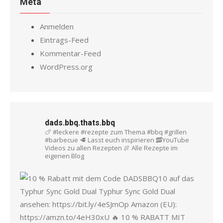
Meta
Anmelden
Eintrags-Feed
Kommentar-Feed
WordPress.org
dads.bbq.thats.bbq
🍗 #leckere #rezepte zum Thema #bbq #grillen
#barbecue
🥩 Lasst euch inspirieren
🥓YouTube
Videos zu allen Rezepten
🍖 Alle Rezepte im
eigenen Blog