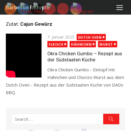
Skip
Barbecue Rezepte
to
content
Zutat:
Cajun Gewürz
Posted
7. Januar 2025
DUTCH OVEN
on
FLEISCH
HÄHNCHEN
WURST
Okra Chicken Gumbo – Rezept aus
der Südstaaten Küche
Okra Chicken Gumbo - Eintopf mit
Hähnchen und Chorizo Wurst aus dem
Dutch Oven - Rezept aus der Südstaaten Küche von DADs
BBQ
Read more
Search
Search
for: