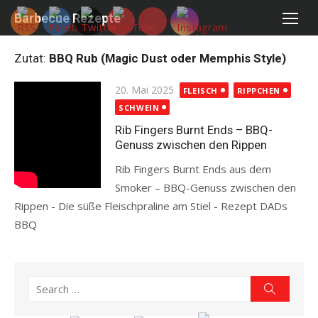
Skip
Barbecue Rezepte
to
content
Zutat:
BBQ Rub (Magic Dust oder Memphis Style)
Posted
20. Mai 2025
FLEISCH
RIPPCHEN
on
SCHWEIN
Rib Fingers Burnt Ends – BBQ-
Genuss zwischen den Rippen
Rib Fingers Burnt Ends aus dem
Smoker – BBQ-Genuss zwischen den
Rippen - Die süße Fleischpraline am Stiel - Rezept DADs
BBQ
Read more
Search
Search
for: