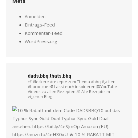
Meta
Anmelden
Eintrags-Feed
Kommentar-Feed
WordPress.org
dads.bbq.thats.bbq
🍗 #leckere #rezepte zum Thema #bbq #grillen
#barbecue
🥩 Lasst euch inspirieren
🥓YouTube
Videos zu allen Rezepten
🍖 Alle Rezepte im
eigenen Blog