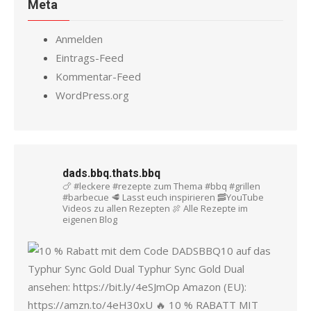
Meta
Anmelden
Eintrags-Feed
Kommentar-Feed
WordPress.org
dads.bbq.thats.bbq
🍗 #leckere #rezepte zum Thema #bbq #grillen
#barbecue
🥩 Lasst euch inspirieren
🥓YouTube
Videos zu allen Rezepten
🍖 Alle Rezepte im
eigenen Blog