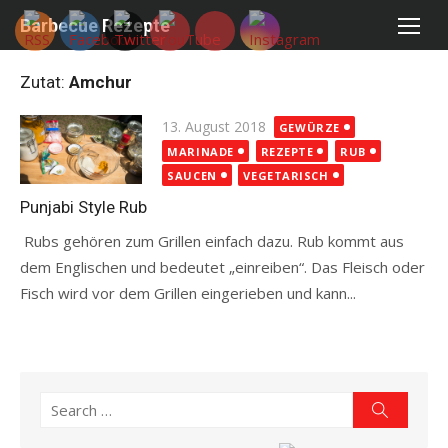
Skip
Barbecue Rezepte
to
content
Zutat:
Amchur
Posted
13. August 2018
GEWÜRZE
on
MARINADE
REZEPTE
RUB
SAUCEN
VEGETARISCH
Punjabi Style Rub
Rubs gehören zum Grillen einfach dazu. Rub kommt aus
dem Englischen und bedeutet „einreiben“. Das Fleisch oder
Fisch wird vor dem Grillen eingerieben und kann...
Read more
Search
Search
for: