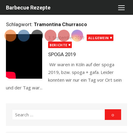
Skip
Barbecue Rezepte
to
content
Schlagwort:
Tramontina Churrasco
Posted
3. September 2019
ALLGEMEIN
on
BERICHTE
SPOGA 2019
Wir waren in Köln auf der spoga
2019, bzw. spoga + gafa. Leider
konnten wir nur ein Tag vor Ort sein
und der Tag war...
Read more
Search
Search
for: