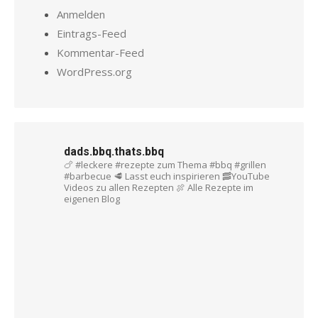
Anmelden
Eintrags-Feed
Kommentar-Feed
WordPress.org
dads.bbq.thats.bbq
🍗 #leckere #rezepte zum Thema #bbq #grillen
#barbecue
🥩 Lasst euch inspirieren
🥓YouTube
Videos zu allen Rezepten
🍖 Alle Rezepte im
eigenen Blog