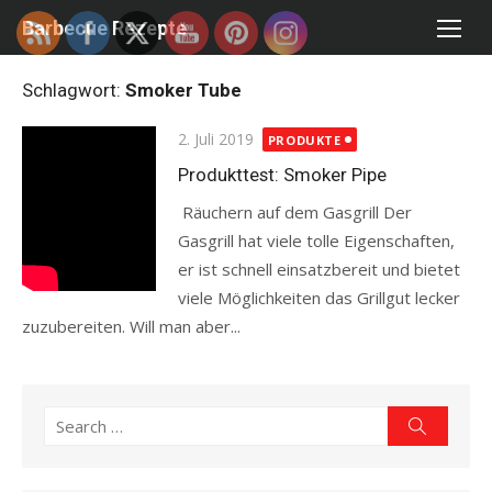
Skip
Barbecue Rezepte
to
content
Schlagwort:
Smoker Tube
Posted
2. Juli 2019
PRODUKTE
on
Produkttest: Smoker Pipe
Räuchern auf dem Gasgrill Der
Gasgrill hat viele tolle Eigenschaften,
er ist schnell einsatzbereit und bietet
viele Möglichkeiten das Grillgut lecker
zuzubereiten. Will man aber...
Read more
Search
Search
for: