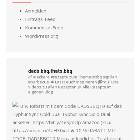
Anmelden
Eintrags-Feed
Kommentar-Feed
WordPress.org
dads.bbq.thats.bbq
🍗 #leckere #rezepte zum Thema #bbq #grillen
#barbecue
🥩 Lasst euch inspirieren
🥓YouTube
Videos zu allen Rezepten
🍖 Alle Rezepte im
eigenen Blog