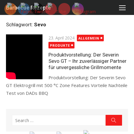
Skip
Barbecue Rezepte
to
content
Schlagwort:
Sevo
Posted
23. April 2024
ALLGEMEIN
on
PRODUKTE
Produktvorstellung: Der Severin
Sevo GT – Ihr zuverlässiger Partner
für unvergessliche Grillmomente
Produktvorstellung: Der Severin Sevo
GT Elektrogrill mit 500 °C Zone Features Vorteile Nachteile
Test von DADs BBQ
Read more
Search
Search
for: