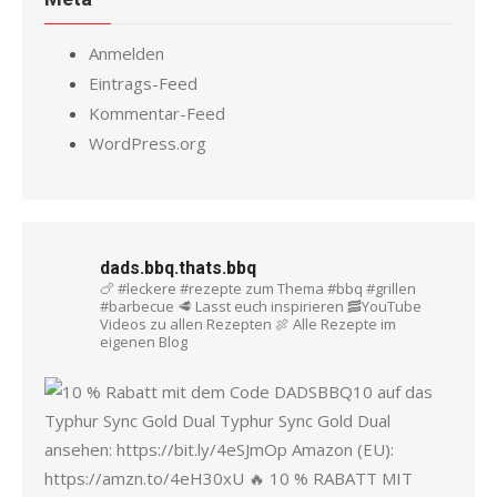
Anmelden
Eintrags-Feed
Kommentar-Feed
WordPress.org
dads.bbq.thats.bbq
🍗 #leckere #rezepte zum Thema #bbq #grillen
#barbecue
🥩 Lasst euch inspirieren
🥓YouTube
Videos zu allen Rezepten
🍖 Alle Rezepte im
eigenen Blog