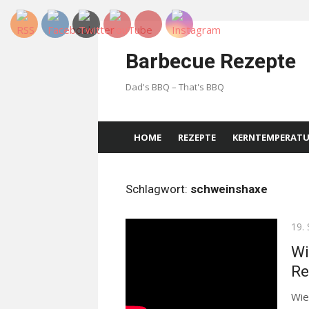
Skip
to
Barbecue Rezepte
content
Dad's BBQ – That's BBQ
HOME
REZEPTE
KERNTEMPERAT
Schlagwort:
schweinshaxe
Pos
19.
on
Wi
Re
Wie