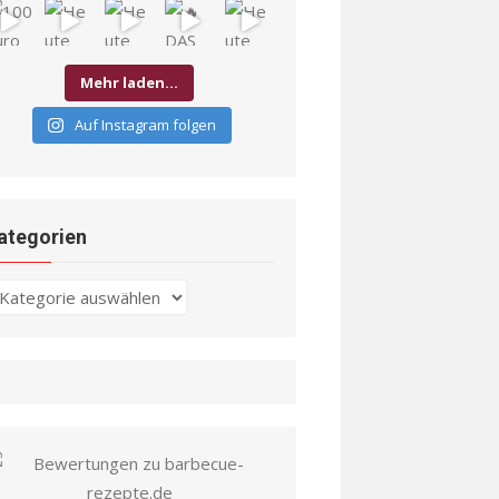
Mehr laden…
Auf Instagram folgen
ategorien
ategorien