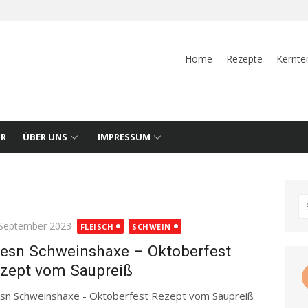
Home
Rezepte
Kernte
UR
ÜBER UNS
IMPRESSUM
S
fo
ted
 September 2023
FLEISCH
SCHWEIN
esn Schweinshaxe – Oktoberfest
zept vom Saupreiß
sn Schweinshaxe - Oktoberfest Rezept vom Saupreiß