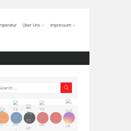
mperatur
Über Uns
Impressum
earch
Search
r: