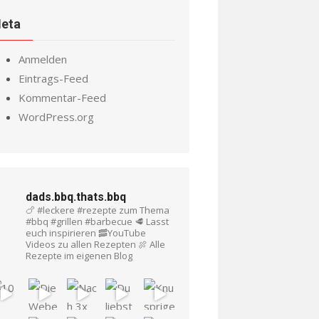
eta
Anmelden
Eintrags-Feed
Kommentar-Feed
WordPress.org
dads.bbq.thats.bbq
🍗 #leckere #rezepte zum Thema
#bbq #grillen #barbecue
🥩 Lasst
euch inspirieren
🥓YouTube
Videos zu allen Rezepten
🍖 Alle
Rezepte im eigenen Blog