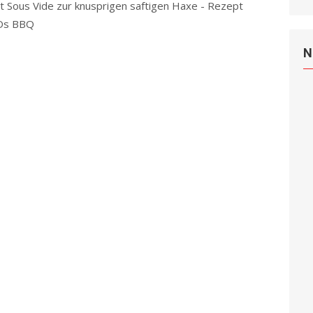
it Sous Vide zur knusprigen saftigen Haxe - Rezept
Ds BBQ
Read more
N