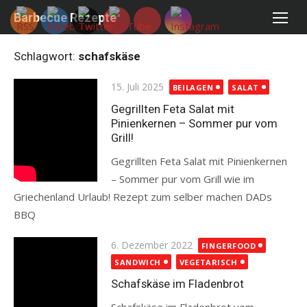
Skip
Barbecue Rezepte
to
content
Schlagwort:
schafskäse
Posted
15. Juli 2025
BEILAGEN
SALAT
on
Gegrillten Feta Salat mit
Pinienkernen – Sommer pur vom
Grill!
Gegrillten Feta Salat mit Pinienkernen
– Sommer pur vom Grill wie im
Griechenland Urlaub! Rezept zum selber machen DADs
BBQ
Read more
Posted
6. Dezember 2022
FINGERFOOD
on
SANDWICH
VEGETARISCH
Schafskäse im Fladenbrot