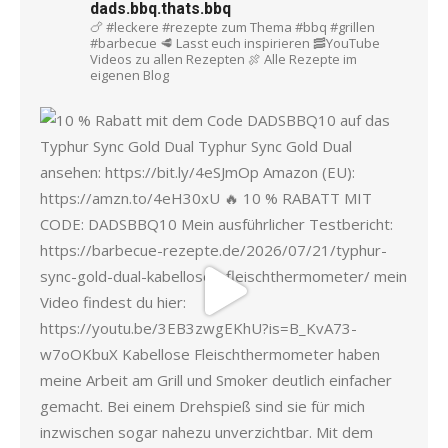
dads.bbq.thats.bbq
🍗 #leckere #rezepte zum Thema #bbq #grillen
#barbecue
🥩 Lasst euch inspirieren
🥓YouTube
Videos zu allen Rezepten
🍖 Alle Rezepte im
eigenen Blog