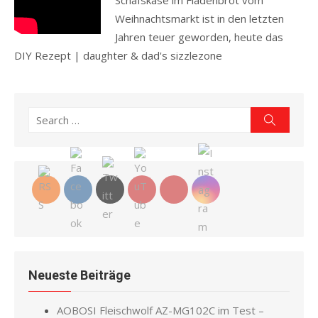
Schafskäse im Fladenbrot vom
Weihnachtsmarkt ist in den letzten
Jahren teuer geworden, heute das
DIY Rezept | daughter & dad's sizzlezone
Read more
Search
Search
for:
Neueste Beiträge
AOBOSI Fleischwolf AZ-MG102C im Test –