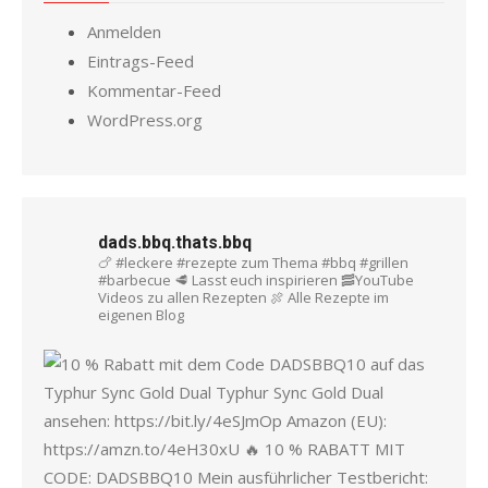
Anmelden
Eintrags-Feed
Kommentar-Feed
WordPress.org
dads.bbq.thats.bbq
🍗 #leckere #rezepte zum Thema #bbq #grillen
#barbecue
🥩 Lasst euch inspirieren
🥓YouTube
Videos zu allen Rezepten
🍖 Alle Rezepte im
eigenen Blog