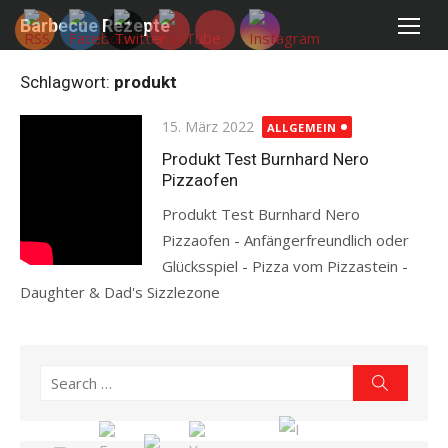
Skip
Barbecue Rezepte
to
content
Schlagwort:
produkt
Posted
15. März 2022
ALLGEMEIN
on
Produkt Test Burnhard Nero
Pizzaofen
Produkt Test Burnhard Nero
Pizzaofen - Anfängerfreundlich oder
Glücksspiel - Pizza vom Pizzastein -
Daughter & Dad's Sizzlezone
Read more
Search
Search
for: