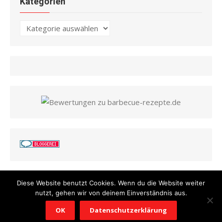
Kategorien
Kategorien
Diese Website benutzt Cookies. Wenn du die Website weiter
nutzt, gehen wir von deinem Einverständnis aus.
© 2026 Barbecue Rezepte
/
Powered by WordPress
/
Theme by
OK
Datenschutzerklärung
Design Lab