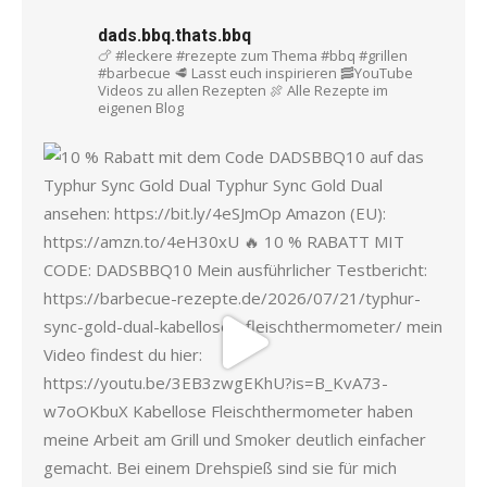
dads.bbq.thats.bbq
🍗 #leckere #rezepte zum Thema #bbq #grillen
#barbecue
🥩 Lasst euch inspirieren
🥓YouTube
Videos zu allen Rezepten
🍖 Alle Rezepte im
eigenen Blog