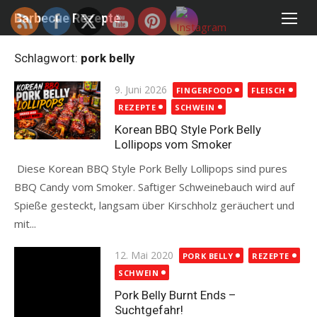
Skip
Barbecue Rezepte
to
content
Schlagwort:
pork belly
Posted
9. Juni 2026
FINGERFOOD
FLEISCH
on
REZEPTE
SCHWEIN
Korean BBQ Style Pork Belly
Lollipops vom Smoker
Diese Korean BBQ Style Pork Belly Lollipops sind pures
BBQ Candy vom Smoker. Saftiger Schweinebauch wird auf
Spieße gesteckt, langsam über Kirschholz geräuchert und
mit...
Read more
Posted
12. Mai 2020
PORK BELLY
REZEPTE
on
SCHWEIN
Pork Belly Burnt Ends –
Suchtgefahr!