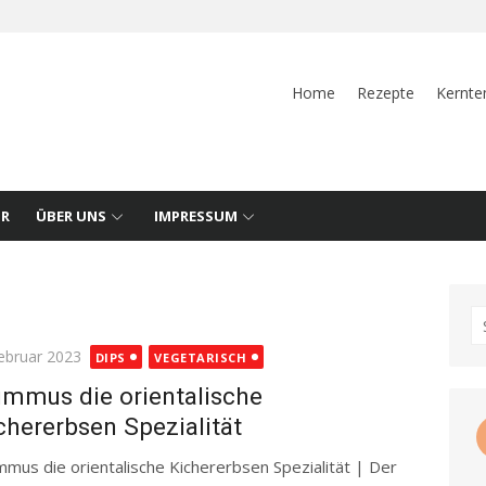
Home
Rezepte
Kernte
UR
ÜBER UNS
IMPRESSUM
S
fo
ted
Februar 2023
DIPS
VEGETARISCH
mmus die orientalische
chererbsen Spezialität
mus die orientalische Kichererbsen Spezialität | Der