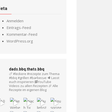
eta
Anmelden
Eintrags-Feed
Kommentar-Feed
WordPress.org
dads.bbq.thats.bbq
🍗 #leckere #rezepte zum Thema
#bbq #grillen #barbecue
🥩 Lasst
euch inspirieren
🥓YouTube
Videos zu allen Rezepten
🍖 Alle
Rezepte im eigenen Blog