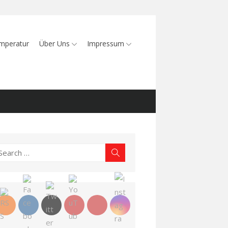
mperatur
Über Uns
Impressum
earch
Search
r: