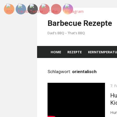
Skip
to
Barbecue Rezepte
content
Dad's BBQ – That's BBQ
HOME
REZEPTE
KERNTEMPERAT
Schlagwort:
orientalisch
Pos
7. 
on
Hu
Ki
Hum