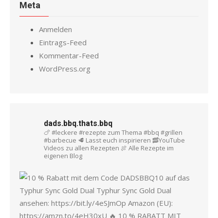
Meta
Anmelden
Eintrags-Feed
Kommentar-Feed
WordPress.org
dads.bbq.thats.bbq
🍗 #leckere #rezepte zum Thema #bbq #grillen
#barbecue
🥩 Lasst euch inspirieren
🥓YouTube
Videos zu allen Rezepten
🍖 Alle Rezepte im
eigenen Blog