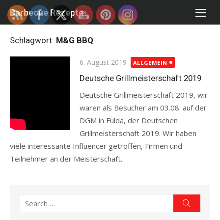
Skip
Barbecue Rezepte
to
content
Schlagwort:
M&G BBQ
Posted
6. August 2019
ALLGEMEIN
on
Deutsche Grillmeisterschaft 2019
Deutsche Grillmeisterschaft 2019, wir
waren als Besucher am 03.08. auf der
DGM in Fulda, der Deutschen
Grillmeisterschaft 2019. Wir haben
viele interessante Influencer getroffen, Firmen und
Teilnehmer an der Meisterschaft.
Read more
Search
Search
for: