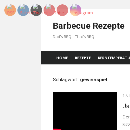
Skip
to
Barbecue Rezepte
content
Dad's BBQ – That's BBQ
HOME
REZEPTE
KERNTEMPERAT
Schlagwort:
gewinnspiel
Pos
17.
on
Ja
Der
Siz