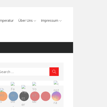
mperatur
Über Uns
Impressum
earch
Search
r: