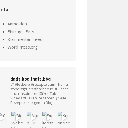
eta
Anmelden
Eintrags-Feed
Kommentar-Feed
WordPress.org
dads.bbq.thats.bbq
🍗 #leckere #rezepte zum Thema
#bbq #grillen #barbecue
🥩 Lasst
euch inspirieren
🥓YouTube
Videos zu allen Rezepten
🍖 Alle
Rezepte im eigenen Blog