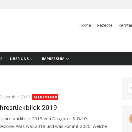
Home
Rezepte
Kernte
UR
ÜBER UNS
IMPRESSUM
S
fo
ted
 Dezember 2019
ALLGEMEIN
hresrückblick 2019
 Jahresrückblick 2019 von Daughter & Dad's
zlezone. Was war 2019 und was kommt 2020, welche