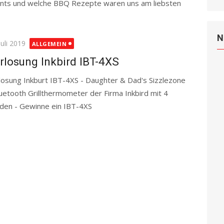
nts und welche BBQ Rezepte waren uns am liebsten
d more
N
ted
Juli 2019
ALLGEMEIN
rlosung Inkbird IBT-4XS
losung Inkburt IBT-4XS - Daughter & Dad's Sizzlezone
luetooth Grillthermometer der Firma Inkbird mit 4
den - Gewinne ein IBT-4XS
Read more