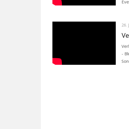
Eve
Rea
Pos
26. 
on
Ve
Ver
- B
Son