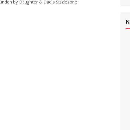
ünden by Daughter & Dad's Sizzlezone
Read more
N