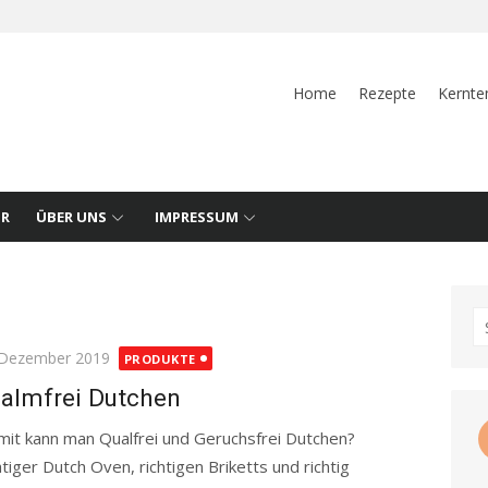
Home
Rezepte
Kernte
UR
ÜBER UNS
IMPRESSUM
S
fo
ted
 Dezember 2019
PRODUKTE
almfrei Dutchen
it kann man Qualfrei und Geruchsfrei Dutchen?
htiger Dutch Oven, richtigen Briketts und richtig