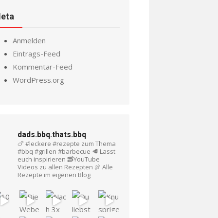
eta
Anmelden
Eintrags-Feed
Kommentar-Feed
WordPress.org
dads.bbq.thats.bbq
🍗 #leckere #rezepte zum Thema
#bbq #grillen #barbecue
🥩 Lasst
euch inspirieren
🥓YouTube
Videos zu allen Rezepten
🍖 Alle
Rezepte im eigenen Blog