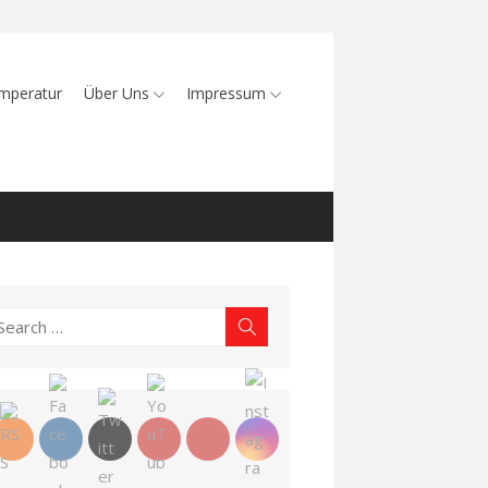
mperatur
Über Uns
Impressum
earch
Search
r: