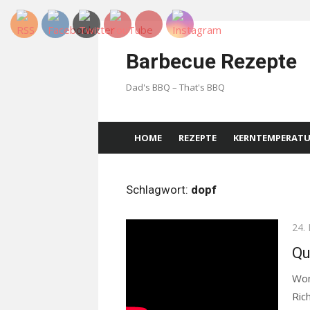
Skip
to
Barbecue Rezepte
content
Dad's BBQ – That's BBQ
HOME
REZEPTE
KERNTEMPERAT
Schlagwort:
dopf
Pos
24.
on
Qu
Wom
Ric