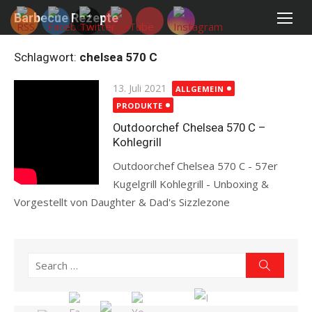
Skip
Barbecue Rezepte
to
content
Schlagwort:
chelsea 570 C
Posted
13. Juli 2021
ALLGEMEIN
on
PRODUKTE
Outdoorchef Chelsea 570 C –
Kohlegrill
Outdoorchef Chelsea 570 C - 57er
Kugelgrill Kohlegrill - Unboxing &
Vorgestellt von Daughter & Dad's Sizzlezone
Read more
Search
Search
for: