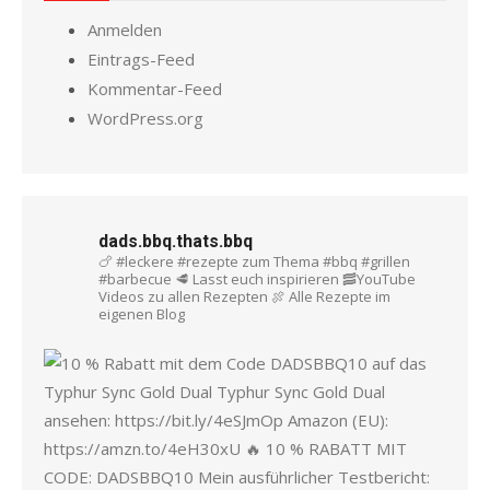
Anmelden
Eintrags-Feed
Kommentar-Feed
WordPress.org
dads.bbq.thats.bbq
🍗 #leckere #rezepte zum Thema #bbq #grillen
#barbecue
🥩 Lasst euch inspirieren
🥓YouTube
Videos zu allen Rezepten
🍖 Alle Rezepte im
eigenen Blog