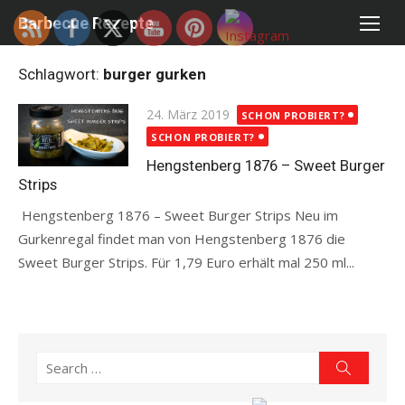
Skip
Barbecue Rezepte
to
content
Schlagwort:
burger gurken
Posted
24. März 2019
SCHON PROBIERT?
on
SCHON PROBIERT?
Hengstenberg 1876 – Sweet Burger
Strips
Hengstenberg 1876 – Sweet Burger Strips Neu im
Gurkenregal findet man von Hengstenberg 1876 die
Sweet Burger Strips. Für 1,79 Euro erhält mal 250 ml...
Read more
Search
Search
for: