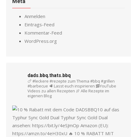
Meta
Anmelden
Eintrags-Feed
Kommentar-Feed
WordPress.org
dads.bbq.thats.bbq
🍗 #leckere #rezepte zum Thema #bbq #grillen
#barbecue
🥩 Lasst euch inspirieren
🥓YouTube
Videos zu allen Rezepten
🍖 Alle Rezepte im
eigenen Blog