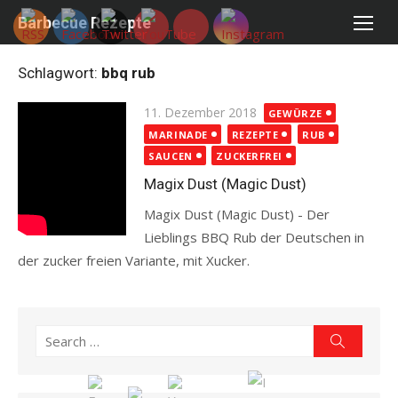
Skip
Barbecue Rezepte
to
content
Schlagwort:
bbq rub
Posted
11. Dezember 2018
GEWÜRZE
on
MARINADE
REZEPTE
RUB
SAUCEN
ZUCKERFREI
Magix Dust (Magic Dust)
Magix Dust (Magic Dust) - Der
Lieblings BBQ Rub der Deutschen in
der zucker freien Variante, mit Xucker.
Read more
Search
Search
for: