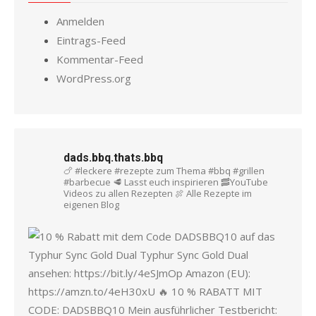
Anmelden
Eintrags-Feed
Kommentar-Feed
WordPress.org
dads.bbq.thats.bbq
🍗 #leckere #rezepte zum Thema #bbq #grillen
#barbecue
🥩 Lasst euch inspirieren
🥓YouTube
Videos zu allen Rezepten
🍖 Alle Rezepte im
eigenen Blog