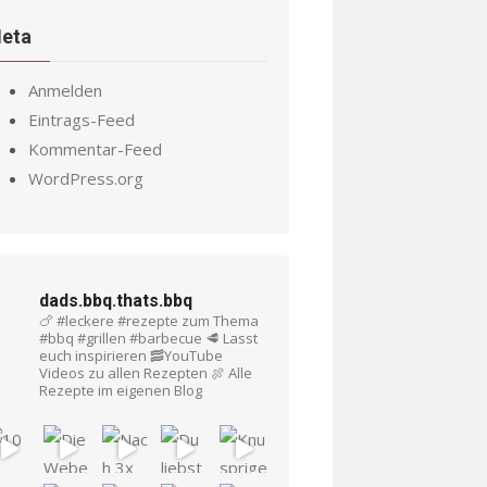
eta
Anmelden
Eintrags-Feed
Kommentar-Feed
WordPress.org
dads.bbq.thats.bbq
🍗 #leckere #rezepte zum Thema
#bbq #grillen #barbecue
🥩 Lasst
euch inspirieren
🥓YouTube
Videos zu allen Rezepten
🍖 Alle
Rezepte im eigenen Blog