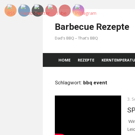
Skip
to
Barbecue Rezepte
content
Dad's BBQ – That's BBQ
HOME
REZEPTE
KERNTEMPERAT
Schlagwort:
bbq event
Pos
3. 
on
S
Wir
Lei