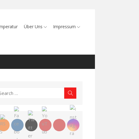
mperatur
Über Uns
Impressum
earch
Search
r: