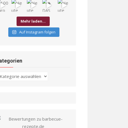
Mehr laden…
Auf Instagram folgen
ategorien
ategorien