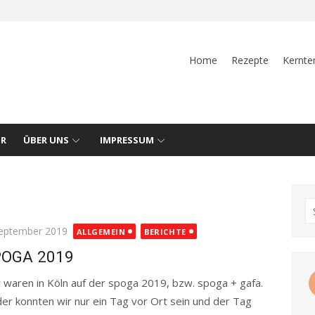
Home
Rezepte
Kernte
UR
ÜBER UNS
IMPRESSUM
S
fo
ted
September 2019
ALLGEMEIN
BERICHTE
POGA 2019
 waren in Köln auf der spoga 2019, bzw. spoga + gafa.
der konnten wir nur ein Tag vor Ort sein und der Tag