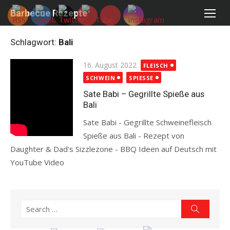
Skip
Barbecue Rezepte
to
content
Schlagwort:
Bali
Posted
16. August 2022
FLEISCH
on
SCHWEIN
SPIESSE
Sate Babi – Gegrillte Spieße aus
Bali
Sate Babi - Gegrillte Schweinefleisch
Spieße aus Bali - Rezept von
Daughter & Dad's Sizzlezone - BBQ Ideen auf Deutsch mit
YouTube Video
Read more
Search
Search
for: