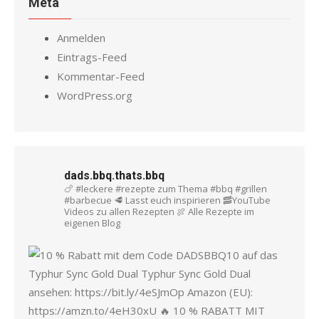
Meta
Anmelden
Eintrags-Feed
Kommentar-Feed
WordPress.org
dads.bbq.thats.bbq
🍗 #leckere #rezepte zum Thema #bbq #grillen
#barbecue
🥩 Lasst euch inspirieren
🥓YouTube
Videos zu allen Rezepten
🍖 Alle Rezepte im
eigenen Blog