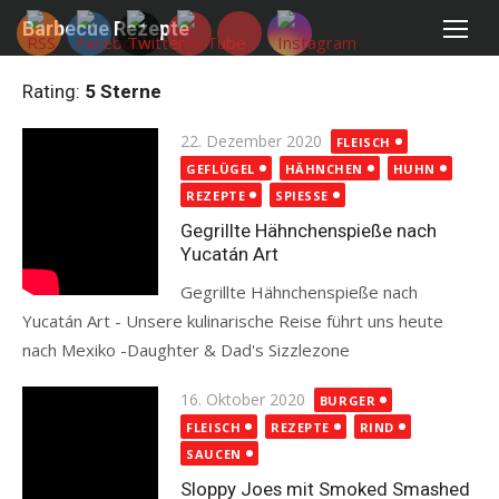
Skip
Barbecue Rezepte
to
content
Rating:
5 Sterne
Posted
22. Dezember 2020
FLEISCH
on
GEFLÜGEL
HÄHNCHEN
HUHN
REZEPTE
SPIESSE
Gegrillte Hähnchenspieße nach
Yucatán Art
Gegrillte Hähnchenspieße nach
Yucatán Art - Unsere kulinarische Reise führt uns heute
nach Mexiko -Daughter & Dad's Sizzlezone
Read more
Posted
16. Oktober 2020
BURGER
on
FLEISCH
REZEPTE
RIND
SAUCEN
Sloppy Joes mit Smoked Smashed