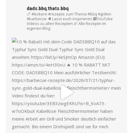
dads.bbq.thats.bbq
🍗 #leckere #rezepte zum Thema #bbq #grillen
#barbecue
🥩 Lasst euch inspirieren
🥓YouTube
Videos zu allen Rezepten
🍖 Alle Rezepte im
eigenen Blog