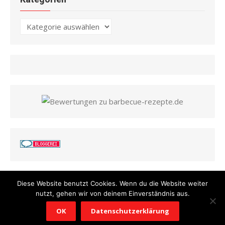
Kategorien
Diese Website benutzt Cookies. Wenn du die Website weiter
nutzt, gehen wir von deinem Einverständnis aus.
© 2026 Barbecue Rezepte
/
Powered by WordPress
/
Theme by
OK
Datenschutzerklärung
Design Lab