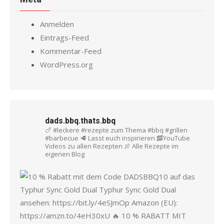
Anmelden
Eintrags-Feed
Kommentar-Feed
WordPress.org
dads.bbq.thats.bbq
🍗 #leckere #rezepte zum Thema #bbq #grillen
#barbecue
🥩 Lasst euch inspirieren
🥓YouTube
Videos zu allen Rezepten
🍖 Alle Rezepte im
eigenen Blog