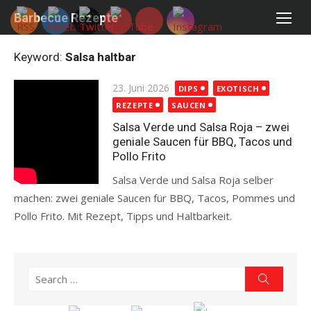
Skip
Barbecue Rezepte
to
content
Keyword:
Salsa haltbar
Posted
23. Juni 2026
DIPS
EXOTISCH
on
REZEPTE
SAUCEN
Salsa Verde und Salsa Roja – zwei
geniale Saucen für BBQ, Tacos und
Pollo Frito
Salsa Verde und Salsa Roja selber
machen: zwei geniale Saucen für BBQ, Tacos, Pommes und
Pollo Frito. Mit Rezept, Tipps und Haltbarkeit.
Read more
Search
Search
for: