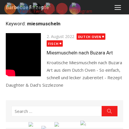
Skip
Barbecue Rezepte
to
content
Keyword:
miesmuscheln
Posted
2. August 2022
DUTCH OVEN
on
FISCH
Miesmuscheln nach Buzara Art
Kroatische Miesmuscheln nach Buzara
Art aus dem Dutch Oven - So einfach,
schnell und lecker zubereitet - Rezept
Daughter & Dad's Sizzlezone
Read more
Search
Search
for: