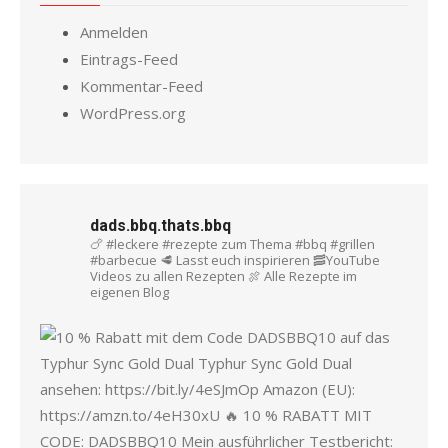
Anmelden
Eintrags-Feed
Kommentar-Feed
WordPress.org
dads.bbq.thats.bbq
🍗 #leckere #rezepte zum Thema #bbq #grillen
#barbecue
🥩 Lasst euch inspirieren
🥓YouTube
Videos zu allen Rezepten
🍖 Alle Rezepte im
eigenen Blog