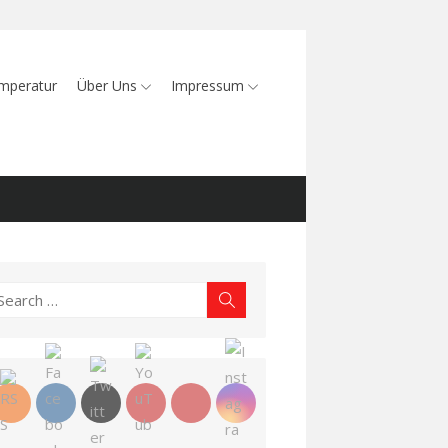
mperatur
Über Uns
Impressum
earch
Search
r: