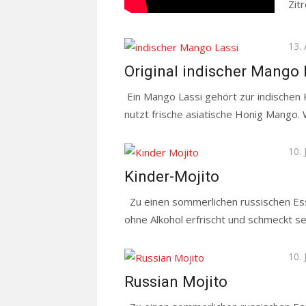
Zit
Pos
13.
on
Original indischer Mango 
Ein Mango Lassi gehört zur indische
nutzt frische asiatische Honig Mango. 
Pos
10. 
on
Kinder-Mojito
Zu einen sommerlichen russischen Esse
ohne Alkohol erfrischt und schmeckt se
Pos
10. 
on
Russian Mojito