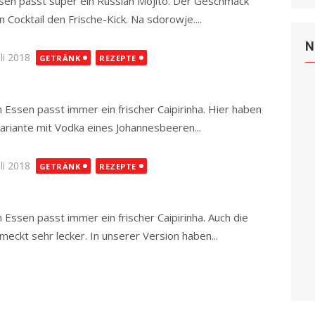
en passt super ein Russian Mojito. Der Geschmack
 Cocktail den Frische-Kick. Na sdorowje....
Read more
N
ted
uli 2018
GETRÄNK
REZEPTE
 Essen passt immer ein frischer Caipirinha. Hier haben
Variante mit Vodka eines Johannesbeeren...
Read more
ted
uli 2018
GETRÄNK
REZEPTE
Essen passt immer ein frischer Caipirinha. Auch die
meckt sehr lecker. In unserer Version haben...