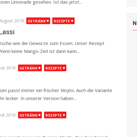
ronen Limonade gesehen. Ist das jetzt...
Read more
ted
 August 2018
GETRÄNK
REZEPTE
N
Lassi
n Küche wie die Gewürze zum Essen. Unser Rezept
Wenn keine Mango-Zeit ist dann kann...
Read more
ted
Juli 2018
GETRÄNK
REZEPTE
n passt immer ein frischer Mojito. Auch die Variante
hr lecker. In unserer Version haben...
Read more
ted
Juli 2018
GETRÄNK
REZEPTE