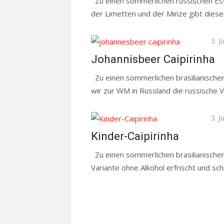
Zu einen sommerlichen russischen Ess
der Limetten und der Minze gibt diesen
Pos
3. J
on
Johannisbeer Caipirinha
Zu einen sommerlichen brasilianischen
wir zur WM in Russland die russische 
Pos
3. J
on
Kinder-Caipirinha
Zu einen sommerlichen brasilianischen 
Variante ohne Alkohol erfrischt und sch
Read more