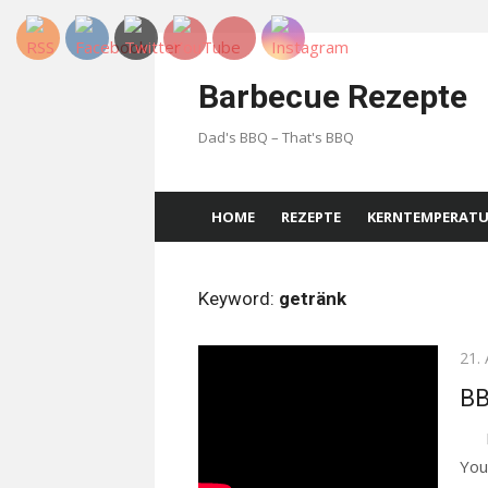
Skip
to
Barbecue Rezepte
content
Dad's BBQ – That's BBQ
HOME
REZEPTE
KERNTEMPERAT
Keyword:
getränk
Pos
21.
on
BB
Die
You