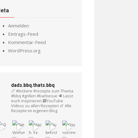
eta
Anmelden
Eintrags-Feed
Kommentar-Feed
WordPress.org
dads.bbq.thats.bbq
🍗 #leckere #rezepte zum Thema
#bbq #grillen #barbecue
🥩 Lasst
euch inspirieren
🥓YouTube
Videos zu allen Rezepten
🍖 Alle
Rezepte im eigenen Blog