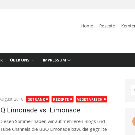
Home
Rezepte
Kernte
UR
ÜBER UNS
IMPRESSUM
S
fo
ted
 August 2018
GETRÄNK
REZEPTE
VEGETARISCH
Q Limonade vs. Limonade
sen Sommer haben wir auf mehreren Blogs und
Tube Channels die BBQ Limonade bzw. die gegrillte