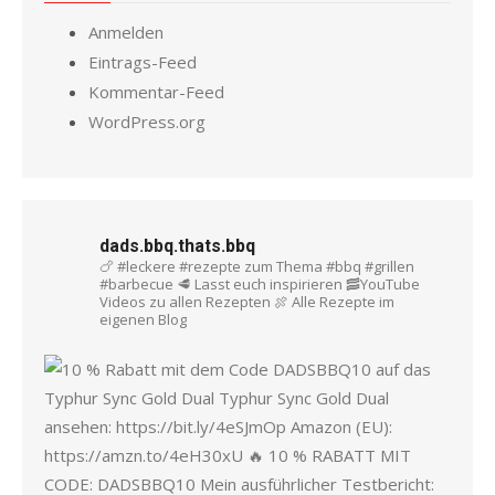
Anmelden
Eintrags-Feed
Kommentar-Feed
WordPress.org
dads.bbq.thats.bbq
🍗 #leckere #rezepte zum Thema #bbq #grillen
#barbecue
🥩 Lasst euch inspirieren
🥓YouTube
Videos zu allen Rezepten
🍖 Alle Rezepte im
eigenen Blog