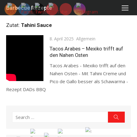
Skip
Barbecue Rezepte
to
content
Zutat:
Tahini Sauce
Posted
8. April 2025
Allgemein
on
Tacos Arabes – Mexiko trifft auf
den Nahen Osten
Tacos Arabes - Mexiko trifft auf den
Nahen Osten - Mit Tahini Creme und
Pico de Gallo besser als Schawarma -
Rezept DADs BBQ
Read more
Search
Search
for: