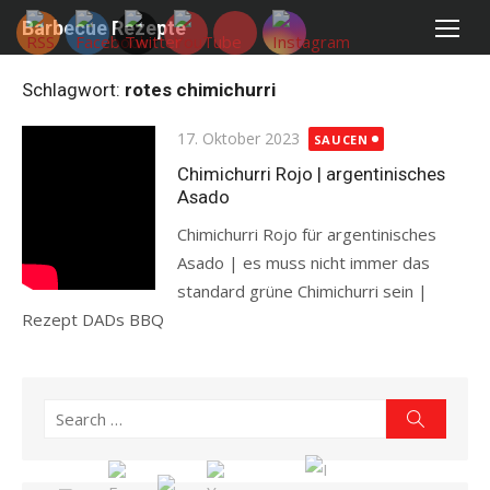
Skip
Barbecue Rezepte
to
content
Schlagwort:
rotes chimichurri
Posted
17. Oktober 2023
SAUCEN
on
Chimichurri Rojo | argentinisches
Asado
Chimichurri Rojo für argentinisches
Asado | es muss nicht immer das
standard grüne Chimichurri sein |
Rezept DADs BBQ
Read more
Search
Search
for: