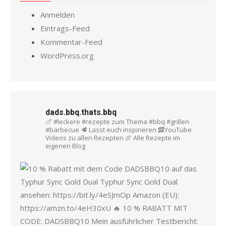
Anmelden
Eintrags-Feed
Kommentar-Feed
WordPress.org
dads.bbq.thats.bbq
🍗 #leckere #rezepte zum Thema #bbq #grillen
#barbecue
🥩 Lasst euch inspirieren
🥓YouTube
Videos zu allen Rezepten
🍖 Alle Rezepte im
eigenen Blog