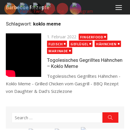
Skip
Barbecue Rezepte
to
content
Schlagwort:
koklo meme
Posted
1. Februar 2022
FINGERFOOD
on
FLEISCH
GEFLÜGEL
HÄHNCHEN
MARINADE
Togolesisches Gegrilltes Hähnchen
– Koklo Meme
Togolesisches Gegrilltes Hähnchen -
Koklo Meme - Grilled Chicken vom Gasgrill - BBQ Rezept
von Daughter & Dad's Sizzlezone
Read more
Search
Search
for: