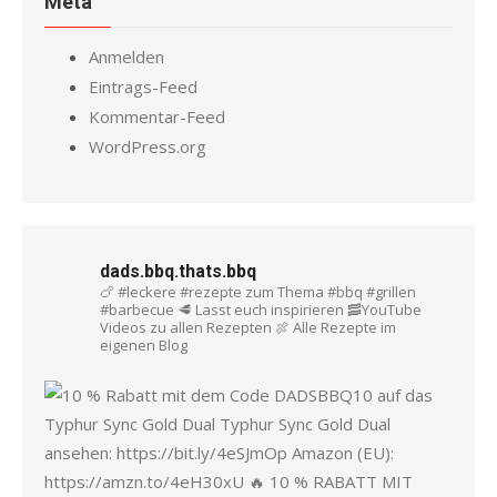
Meta
Anmelden
Eintrags-Feed
Kommentar-Feed
WordPress.org
dads.bbq.thats.bbq
🍗 #leckere #rezepte zum Thema #bbq #grillen
#barbecue
🥩 Lasst euch inspirieren
🥓YouTube
Videos zu allen Rezepten
🍖 Alle Rezepte im
eigenen Blog