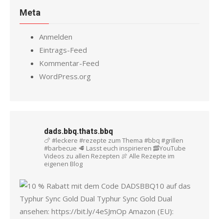
Meta
Anmelden
Eintrags-Feed
Kommentar-Feed
WordPress.org
dads.bbq.thats.bbq
🍗 #leckere #rezepte zum Thema #bbq #grillen
#barbecue
🥩 Lasst euch inspirieren
🥓YouTube
Videos zu allen Rezepten
🍖 Alle Rezepte im
eigenen Blog