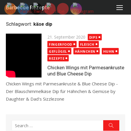
Skip
Barbecue Rezepte
to
content
Schlagwort:
käse dip
Posted
21. September 2020
DIPS
on
FINGERFOOD
FLEISCH
GEFLÜGEL
HÄHNCHEN
HUHN
REZEPTE
Chicken Wings mit Parmesankruste
und Blue Cheese Dip
Chicken Wings mit Parmesankruste & Blue Cheese Dip -
Der Blauschimmelkäse Dip für Hähnchen & Gemüse by
Daughter & Dad's Sizzlezone
Read more
Search
Search