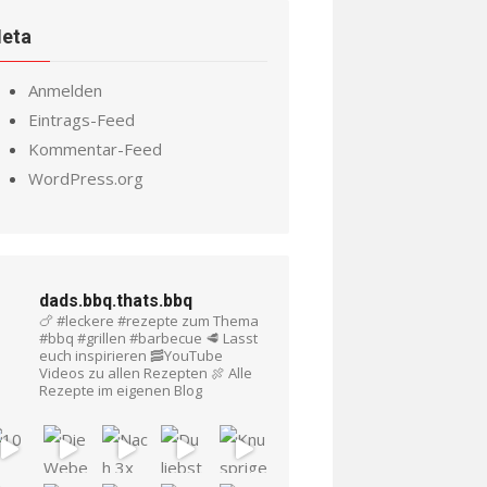
eta
Anmelden
Eintrags-Feed
Kommentar-Feed
WordPress.org
dads.bbq.thats.bbq
🍗 #leckere #rezepte zum Thema
#bbq #grillen #barbecue
🥩 Lasst
euch inspirieren
🥓YouTube
Videos zu allen Rezepten
🍖 Alle
Rezepte im eigenen Blog