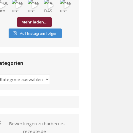
Mehr laden…
Auf Instagram folgen
ategorien
ategorien