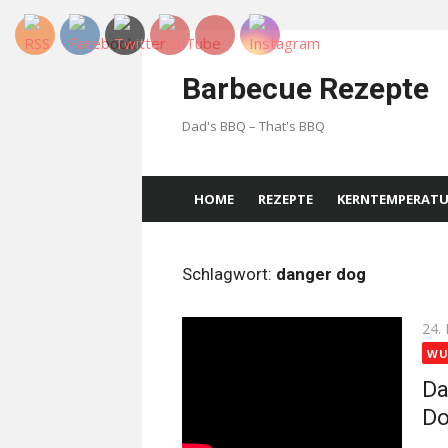
Skip
to
Barbecue Rezepte
content
Dad's BBQ – That's BBQ
HOME
REZEPTE
KERNTEMPERAT
Schlagwort:
danger dog
Pos
24.
on
WU
Da
Do