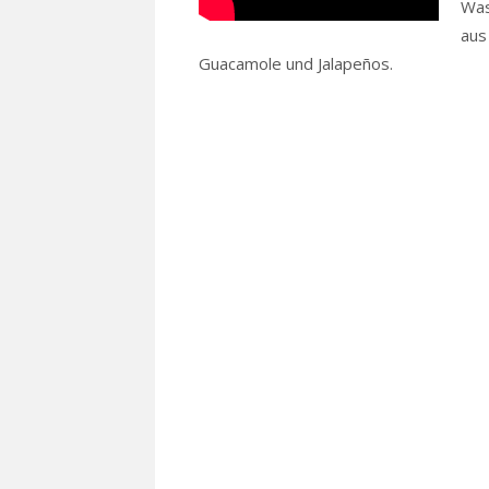
Was
aus
Guacamole und Jalapeños.
Read more