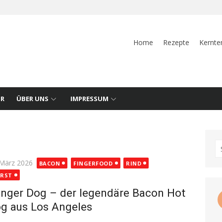
Home
Rezepte
Kernte
UR
ÜBER UNS
IMPRESSUM
S
fo
ted
 März 2026
BACON
FINGERFOOD
RIND
RST
nger Dog – der legendäre Bacon Hot
g aus Los Angeles