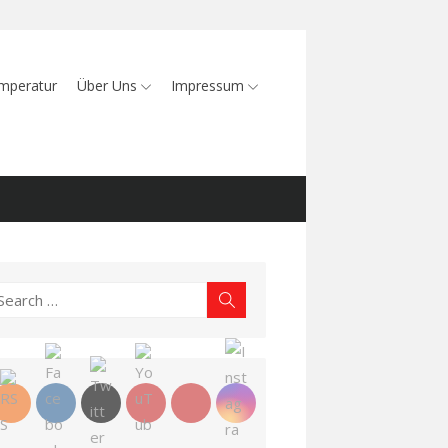
mperatur
Über Uns
Impressum
earch
Search
r: