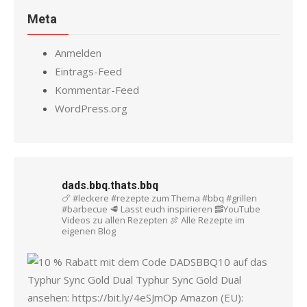
Meta
Anmelden
Eintrags-Feed
Kommentar-Feed
WordPress.org
dads.bbq.thats.bbq
🍗 #leckere #rezepte zum Thema #bbq #grillen
#barbecue
🥩 Lasst euch inspirieren
🥓YouTube
Videos zu allen Rezepten
🍖 Alle Rezepte im
eigenen Blog