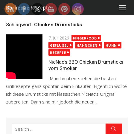
Skip
Barbecue Rezepte
to
content
Schlagwort:
Chicken Drumsticks
Posted
7. Juli 2026
FINGERFOOD
on
GEFLÜGEL
HÄHNCHEN
HUHN
REZEPTE
NicNac’s BBQ Chicken Drumsticks
vom Smoker
Manchmal entstehen die besten
Grillrezepte ganz spontan beim Einkaufen. Eigentlich wollte
ich diese Drumsticks mit klassischen NicNac’s Original
zubereiten. Dann sind mir jedoch die neuen...
Read more
Search
Search