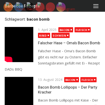
Skip
Barbecue Rezepte
to
content
Schlagwort:
bacon bomb
Posted
1. April 2025
BACON
FLEISCH
on
RIND
SCHWEIN
Falscher Hase – Oma’s Bacon Bomb
Falscher Hase - Oma's Bacon Bomb
gibt es nicht nur zu Ostern. Einfacher
Sonntagsbraten gefüllt mit Ei - Rezept
DADs BBQ
Read more
Posted
13. August 2024
BACON
FLEISCH
on
Bacon Bomb Lollipops – Der Party
Kracher
Bacon Bomb Lollipops mit Käse - Der