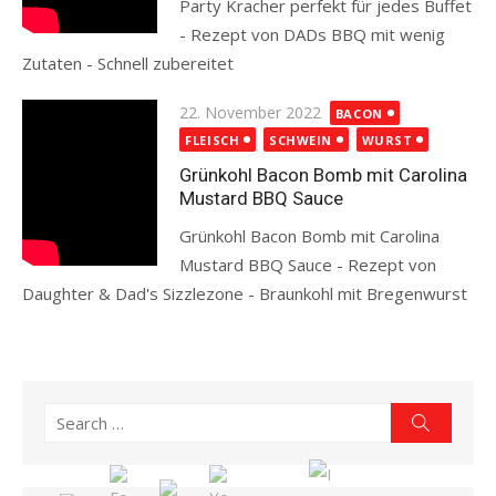
Party Kracher perfekt für jedes Buffet
- Rezept von DADs BBQ mit wenig
Zutaten - Schnell zubereitet
Read more
Posted
22. November 2022
BACON
on
FLEISCH
SCHWEIN
WURST
Grünkohl Bacon Bomb mit Carolina
Mustard BBQ Sauce
Grünkohl Bacon Bomb mit Carolina
Mustard BBQ Sauce - Rezept von
Daughter & Dad's Sizzlezone - Braunkohl mit Bregenwurst
Read more
Search
Search
for: