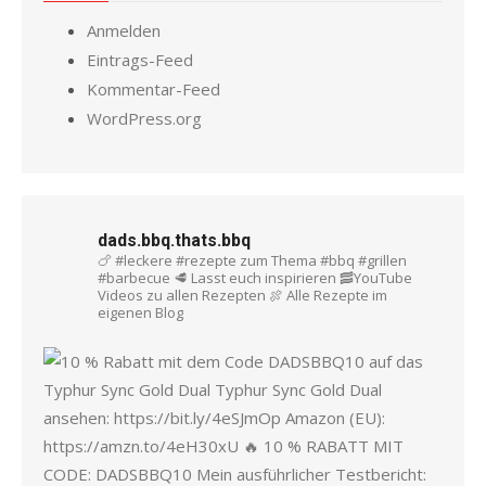
Anmelden
Eintrags-Feed
Kommentar-Feed
WordPress.org
dads.bbq.thats.bbq
🍗 #leckere #rezepte zum Thema #bbq #grillen
#barbecue
🥩 Lasst euch inspirieren
🥓YouTube
Videos zu allen Rezepten
🍖 Alle Rezepte im
eigenen Blog