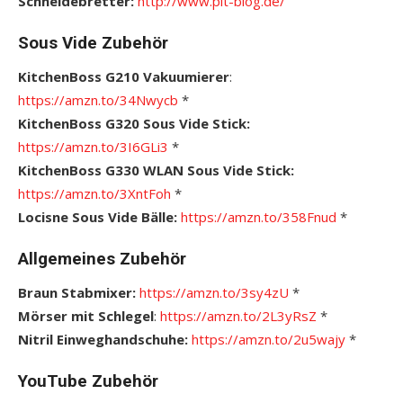
Schneidebretter:
http://www.pit-blog.de/
Sous Vide Zubehör
KitchenBoss G210 Vakuumierer
:
https://amzn.to/34Nwycb
*
KitchenBoss G320 Sous Vide Stick:
https://amzn.to/3I6GLi3
*
KitchenBoss G330 WLAN Sous Vide Stick:
https://amzn.to/3XntFoh
*
Locisne Sous Vide Bälle:
https://amzn.to/358Fnud
*
Allgemeines Zubehör
Braun Stabmixer:
https://amzn.to/3sy4zU
*
Mörser mit Schlegel
:
https://amzn.to/2L3yRsZ
*
Nitril Einweghandschuhe:
https://amzn.to/2u5wajy
*
YouTube Zubehör