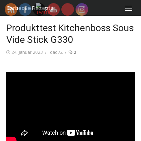
Skip
Barbecue Rezepte
to
content
Produkttest Kitchenboss Sous
Vide Stick G330
Posted
Author
24. Januar 2023
dad72
0
on