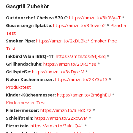
Gasgrill Zubehör
Outdoorchef Chelsea 570 C
:
https://amzn.to/3k0Vy4T
*
Gusseisengrillplatte
:
https://amzn.to/34owco2
*
Plancha
Test
Smoker Pipe:
https://amzn.to/2xDLBkc*
S
moker Pipe
Test
Inkbird Wlan IBBQ-4T
:
https://amzn.to/39fJR3q
*
Grillhandschuhe
:
https://amzn.to/2OR3Ys8
*
Grillspieße
:
https://amzn.to/3vDyxrM
*
Nakiri Küchenmesser:
https://amzn.to/2KY3p13
*
Pro
dukttest
Kinder-Küchenmesser:
https://amzn.to/2m6ghEU
*
Kindermesser Test
Filetiermesser:
https://amzn.to/3iHdCz2
*
Schleifstein:
https://amzn.to/2ZxcGVM
*
Pizzastein
:
https://amzn.to/3ukUQ41
*