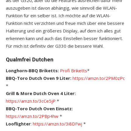
als der G320, aber ob die Features ausreichen dafür mehr
auszugeben ist davon abhängig, wie sinnvoll die WLAN-
Funktion für ein selber ist. Ich möchte auf die WLAN-
Funktion nicht verzichten und freue mich über eine bessere
Halterung und ein größeres Display, auf dem ich alles gut
erkennen kann und auch das Einstellen besser funktioniert.
Für mich ist definitiv der G330 die bessere Wahl.
Qualmfrei Dutchen
Longhorn-BBQ Briketts:
Profi Briketts
*
BBQ-Toro Dutch Oven 9 Liter:
https://amzn.to/2PM0zPc
*
Grill & More Dutch Oven 4 Liter:
https://amzn.to/3cCe5jP
*
BBQ-Toro Dutch Oven Einsatz:
https://amzn.to/2PBp4hw
*
Looflighter
:
https://amzn.to/3i8DFwj
*