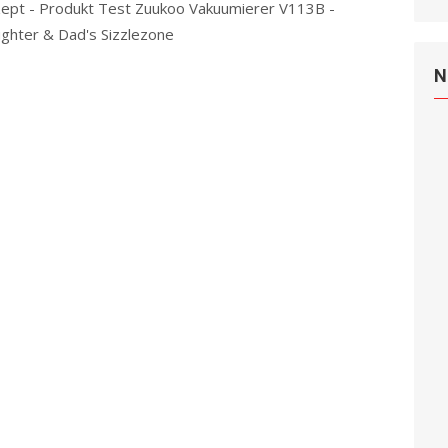
ept - Produkt Test Zuukoo Vakuumierer V113B -
ghter & Dad's Sizzlezone
Read more
N