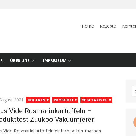
Home
Rezepte
Kernte
UR
ÜBER UNS
IMPRESSUM
S
fo
ted
 August 2021
BEILAGEN
PRODUKTE
VEGETARISCH
us Vide Rosmarinkartoffeln –
odukttest Zuukoo Vakuumierer
s Vide Rosmarinkartoffeln einfach selber machen