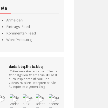
eta
Anmelden
Eintrags-Feed
Kommentar-Feed
WordPress.org
dads.bbq.thats.bbq
🍗 #leckere #rezepte zum Thema
#bbq #grillen #barbecue
🥩 Lasst
euch inspirieren
🥓YouTube
Videos zu allen Rezepten
🍖 Alle
Rezepte im eigenen Blog