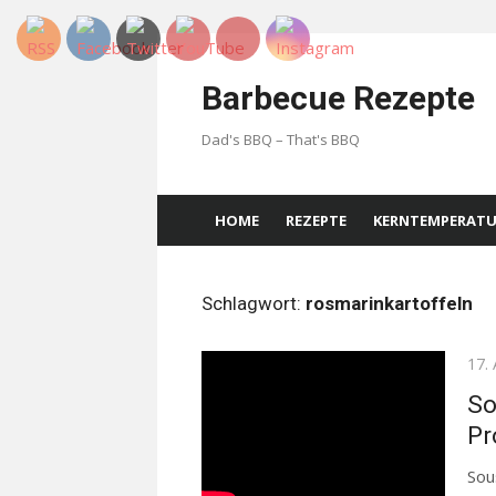
Skip
to
Barbecue Rezepte
content
Dad's BBQ – That's BBQ
HOME
REZEPTE
KERNTEMPERAT
Schlagwort:
rosmarinkartoffeln
Pos
17.
on
So
Pr
Sou