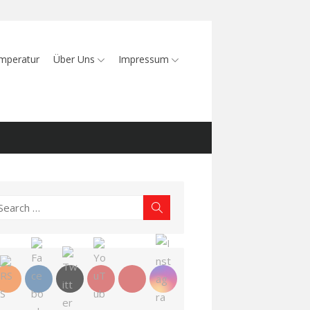
mperatur
Über Uns
Impressum
earch
Search
r: