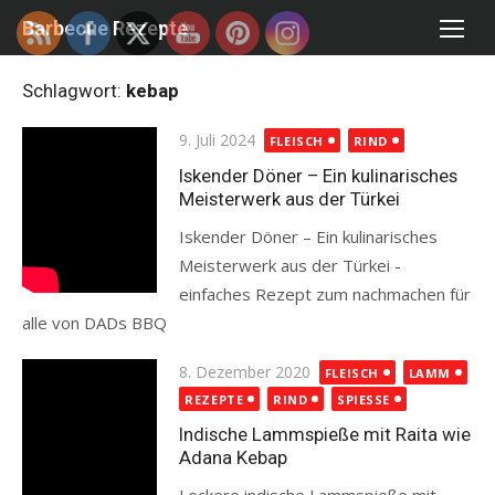
Skip
Barbecue Rezepte
to
content
Schlagwort:
kebap
Posted
9. Juli 2024
FLEISCH
RIND
on
Iskender Döner – Ein kulinarisches
Meisterwerk aus der Türkei
Iskender Döner – Ein kulinarisches
Meisterwerk aus der Türkei -
einfaches Rezept zum nachmachen für
alle von DADs BBQ
Read more
Posted
8. Dezember 2020
FLEISCH
LAMM
on
REZEPTE
RIND
SPIESSE
Indische Lammspieße mit Raita wie
Adana Kebap