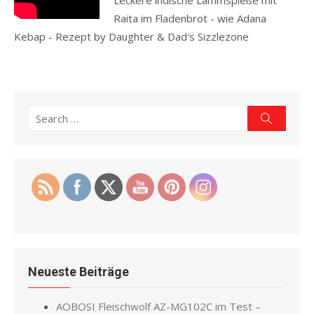
Leckere indische Lammspieße mit
Raita im Fladenbrot - wie Adana
Kebap - Rezept by Daughter & Dad's Sizzlezone
Read more
Search
Search
for:
Neueste Beiträge
AOBOSI Fleischwolf AZ-MG102C im Test –