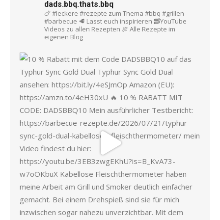
dads.bbq.thats.bbq
🍗 #leckere #rezepte zum Thema #bbq #grillen
#barbecue
🥩 Lasst euch inspirieren
🥓YouTube
Videos zu allen Rezepten
🍖 Alle Rezepte im
eigenen Blog