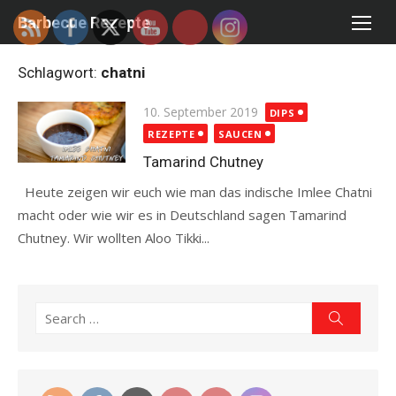
Skip
Barbecue Rezepte
to
content
Schlagwort:
chatni
Posted
10. September 2019
DIPS
on
REZEPTE
SAUCEN
Tamarind Chutney
Heute zeigen wir euch wie man das indische Imlee Chatni
macht oder wie wir es in Deutschland sagen Tamarind
Chutney. Wir wollten Aloo Tikki...
Read more
Search
Search
for: