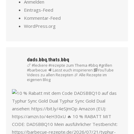
Anmelden
Eintrags-Feed
Kommentar-Feed
WordPress.org
dads.bbq.thats.bbq
🍗 #leckere #rezepte zum Thema #bbq #grillen
#barbecue
🥩 Lasst euch inspirieren
🥓YouTube
Videos zu allen Rezepten
🍖 Alle Rezepte im
eigenen Blog