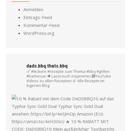
Anmelden
Eintrags-Feed
Kommentar-Feed
WordPress.org
dads.bbq.thats.bbq
🍗 #leckere #rezepte zum Thema #bbq #grillen
#barbecue
🥩 Lasst euch inspirieren
🥓YouTube
Videos zu allen Rezepten
🍖 Alle Rezepte im
eigenen Blog