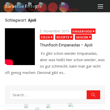
Skip
Barbecue Rezepte
to
content
Schlagwort:
Ajoli
Posted
5. November 2019
FINGERFOOD
on
FISCH
REZEPTE
SAUCEN
Thunfisch Empanadas – Ajoli
Es gibt schon wieder Empanadas,
aber was heißt hier schon wieder, was
so gut schmeckt, kann man gar nicht
oft genug machen. Diesmal gibt es...
Read more
Search
Search
for: